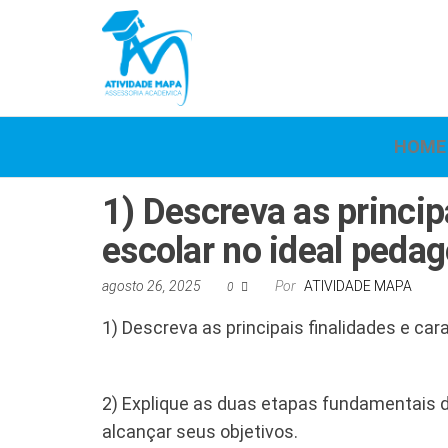
Atividade
Mapa
UniCesumar
Mapa
HOME
1) Descreva as princip
escolar no ideal peda
agosto 26, 2025
Por
ATIVIDADE MAPA
0
1) Descreva as principais finalidades e ca
2) Explique as duas etapas fundamentais 
alcançar seus objetivos.