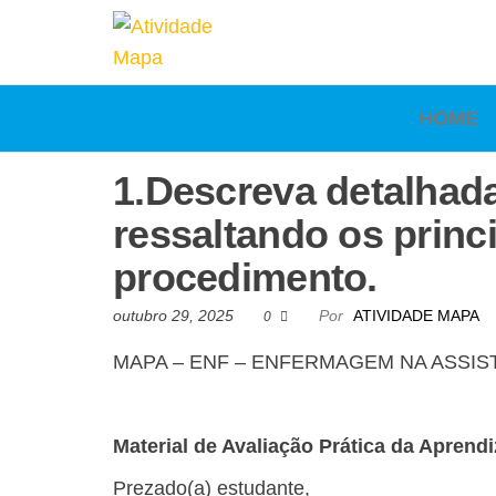
Atividade
Mapa
UniCesumar
Mapa
HOME
1.Descreva detalhad
ressaltando os princ
procedimento.
outubro 29, 2025
Por
ATIVIDADE MAPA
0
MAPA – ENF – ENFERMAGEM NA ASSIST
Material de Avaliação Prática da Apren
Prezado(a) estudante,