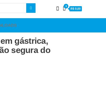
0
R$ 0,00
NLOADS
em gástrica,
ção segura do