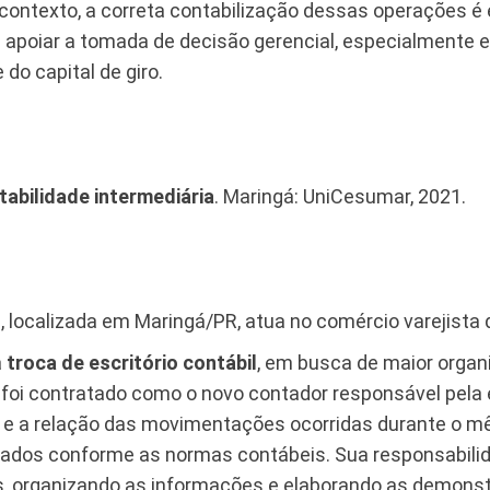
ontexto, a correta contabilização dessas operações é e
apoiar a tomada de decisão gerencial, especialment
 do capital de giro.
tabilidade intermediária
. Maringá: UniCesumar, 2021.
.
, localizada em Maringá/PR, atua no comércio varejista 
a
troca de escritório contábil
, em busca de maior organ
ê foi contratado como o novo contador responsável pela
o e a relação das movimentações ocorridas durante o mê
ados conforme as normas contábeis. Sua responsabilida
os, organizando as informações e elaborando as demons