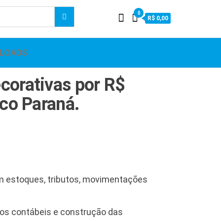
0
R$ 0,00
LOADS
corativas por R$
nco Paraná.
om estoques, tributos, movimentações
tros contábeis e construção das