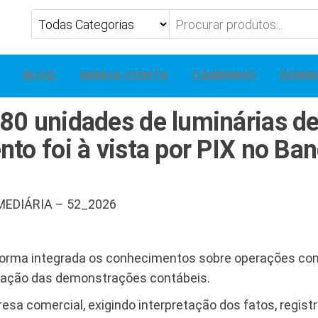
BLOG
MINHA CONTA
CARRINHO
DOWN
80 unidades de luminárias de
to foi à vista por PIX no Ba
EDIÁRIA – 52_2026
e forma integrada os conhecimentos sobre operações c
boração das demonstrações contábeis.
esa comercial, exigindo interpretação dos fatos, regis