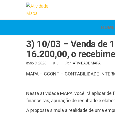
Atividade
Mapa
UniCesumar
Mapa
HOME
3) 10/03 – Venda de 1
16.200,00, o recebimen
maio 8, 2026
Por
ATIVIDADE MAPA
0
MAPA – CCONT – CONTABILIDADE INTERM
Nesta atividade MAPA, você irá aplicar d
financeiras, apuração de resultado e ela
A proposta simula a realidade de uma empr