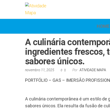
Atividade
Mapa
UniCesumar
Mapa
HOME
A culinária contempor
ingredientes frescos, 
sabores únicos.
novembro 11, 2025
Por
ATIVIDADE MAPA
0
PORTFÓLIO – GAS – IMERSÃO PROFISSIO
A culinária contemporânea é um estilo de g
sabores únicos. Ela resulta da fusão de culi