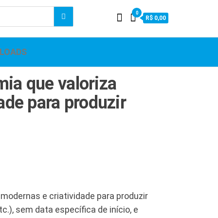
0
R$ 0,00
LOADS
mia que valoriza
ade para produzir
 modernas e criatividade para produzir
c.), sem data específica de início, e