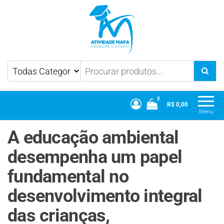
Atividade Mapa
Mapa UniCesumar
0
R$ 0,00
Menu
​A educação ambiental
desempenha um papel
fundamental no
desenvolvimento integral
das crianças,