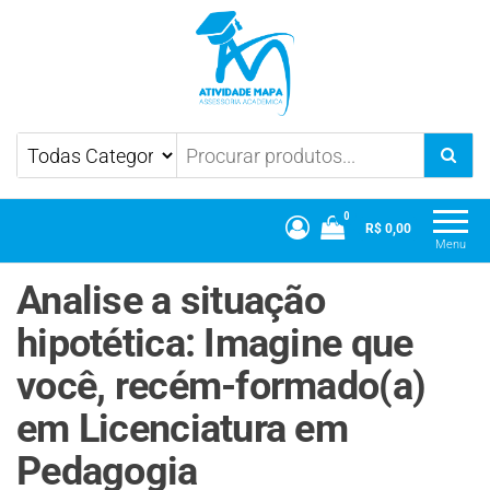
Atividade Mapa
Mapa UniCesumar
0
R$ 0,00
Menu
Analise a situação
hipotética: Imagine que
você, recém-formado(a)
em Licenciatura em
Pedagogia