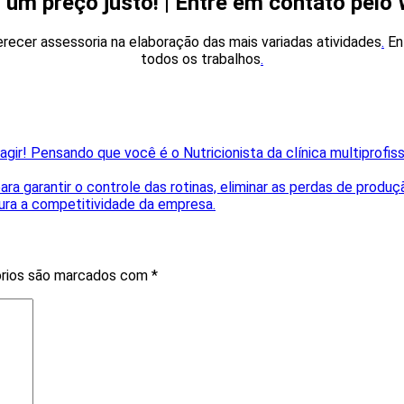
 um preço justo! | Entre em contato pel
erecer assessoria na elaboração das mais variadas atividades
.
En
todos os trabalhos
.
gir! Pensando que você é o Nutricionista da clínica multiprofis
a garantir o controle das rotinas, eliminar as perdas de prod
gura a competitividade da empresa.
órios são marcados com
*