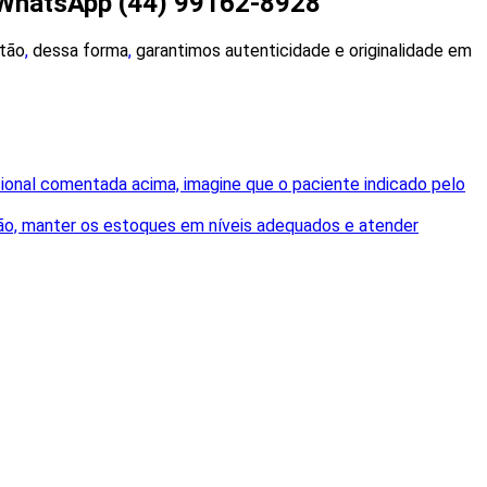
o WhatsApp (44) 99162-8928
tão
,
dessa forma
,
garantimos autenticidade e originalidade em
sional comentada acima, imagine que o paciente indicado pelo
ução, manter os estoques em níveis adequados e atender