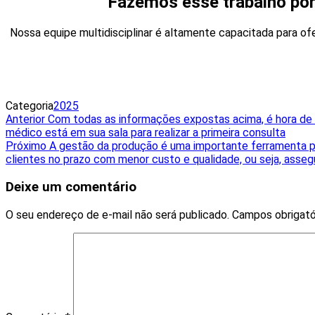
Fazemos esse trabalho por
Nossa equipe multidisciplinar é altamente capacitada para of
Categoria
2025
Navegação
Post
Anterior
Com todas as informações expostas acima, é hora de a
anterior
médico está em sua sala para realizar a primeira consulta
de
Próximo
Próximo
A gestão da produção é uma importante ferramenta par
Post
post
clientes no prazo com menor custo e qualidade, ou seja, asse
Deixe um comentário
O seu endereço de e-mail não será publicado.
Campos obrigat