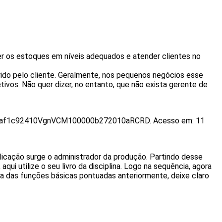
ter os estoques em níveis adequados e atender clientes no
rido pelo cliente. Geralmente, nos pequenos negócios esse
ivos. Não quer dizer, no entanto, que não exista gerente de
1b1438af1c92410VgnVCM100000b272010aRCRD. Acesso em: 11
icação surge o administrador da produção. Partindo desse
i utilize o seu livro da disciplina. Logo na sequência, agora
a das funções básicas pontuadas anteriormente, deixe claro