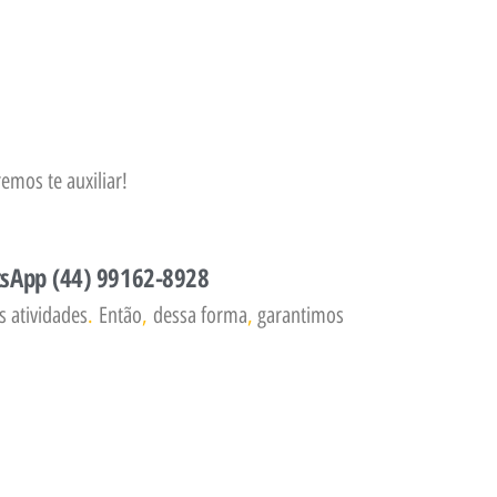
emos te auxiliar!
tsApp (44) 99162-8928
s atividades
.
Então
,
dessa forma
,
garantimos