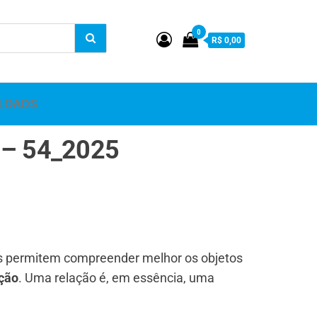
0
R$ 0,00
LOADS
– 54_2025
s permitem compreender melhor os objetos
ção
. Uma relação é, em essência, uma