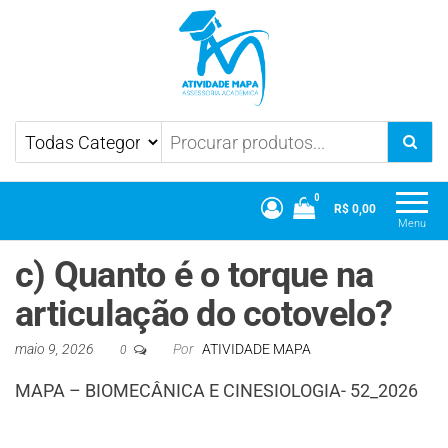
Atividade Mapa
Mapa UniCesumar
0
R$ 0,00
Menu
c) Quanto é o torque na
articulação do cotovelo?
maio 9, 2026
Por
ATIVIDADE MAPA
0
MAPA – BIOMECÂNICA E CINESIOLOGIA- 52_2026