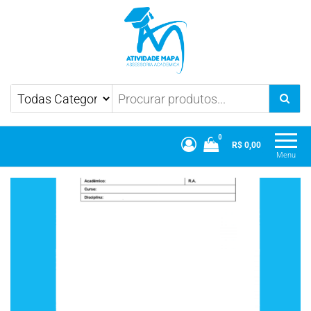
Atividade Mapa
Mapa UniCesumar
0
R$ 0,00
Menu