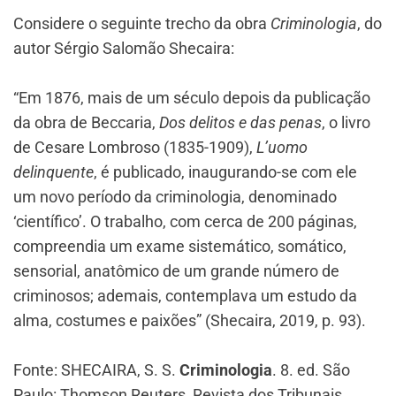
Considere o seguinte trecho da obra
Criminologia
, do
autor Sérgio Salomão Shecaira:
“Em 1876, mais de um século depois da publicação
da obra de Beccaria,
Dos delitos e das penas
, o livro
de Cesare Lombroso (1835-1909),
L’uomo
delinquente
, é publicado, inaugurando-se com ele
um novo período da criminologia, denominado
‘científico’. O trabalho, com cerca de 200 páginas,
compreendia um exame sistemático, somático,
sensorial, anatômico de um grande número de
criminosos; ademais, contemplava um estudo da
alma, costumes e paixões” (Shecaira, 2019, p. 93).
Fonte: SHECAIRA, S. S.
Criminologia
. 8. ed. São
Paulo: Thomson Reuters, Revista dos Tribunais,