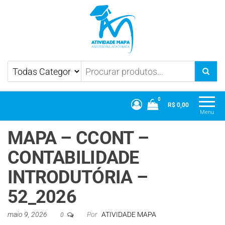
Atividade Mapa
Mapa UniCesumar
0
R$ 0,00
Menu
MAPA – CCONT –
CONTABILIDADE
INTRODUTÓRIA –
52_2026
maio 9, 2026
Por
ATIVIDADE MAPA
0