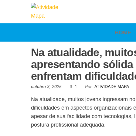
Atividade
Mapa
UniCesumar
Mapa
HOME
Na atualidade, muit
apresentando sólida 
enfrentam dificulda
outubro 3, 2025
Por
ATIVIDADE MAPA
0
Na atualidade, muitos jovens ingressam no
dificuldades em aspectos organizacionais 
apesar de sua facilidade com tecnologias
postura profissional adequada.