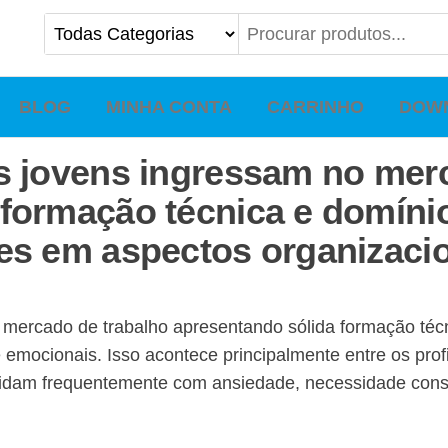
BLOG
MINHA CONTA
CARRINHO
DOW
os jovens ingressam no mer
formação técnica e domínio
des em aspectos organizaci
 mercado de trabalho apresentando sólida formação téc
e emocionais. Isso acontece principalmente entre os pr
, lidam frequentemente com ansiedade, necessidade con