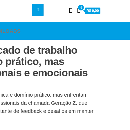
0
R$ 0,00
NLOADS
cado de trabalho
 prático, mas
onais e emocionais
nica e domínio prático, mas enfrentam
ofissionais da chamada Geração Z, que
stante de feedback e desafios em manter