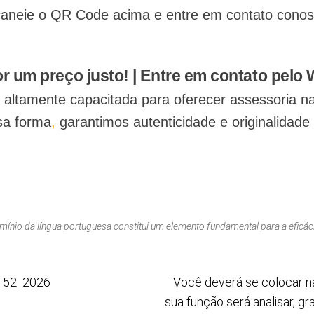
aneie o QR Code acima e entre em contato conosco
Chamar no WhatsApp
r um preço justo! | Entre em contato pelo
 é altamente capacitada para oferecer assessoria n
a forma
,
garantimos autenticidade e originalidade
mínio da língua portuguesa constitui um elemento fundamental para a eficá
 52_2026
Você deverá se colocar n
sua função será analisar, g