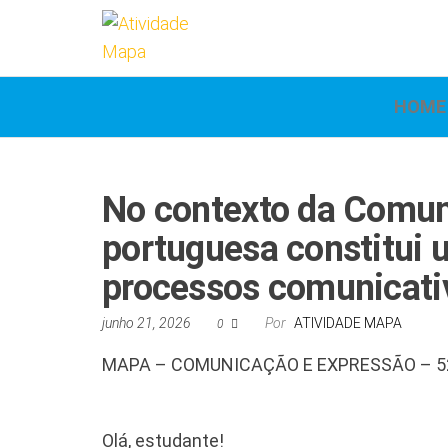
Atividade
Mapa
UniCesumar
Mapa
HOME
No contexto da Comuni
portuguesa constitui 
processos comunicativ
junho 21, 2026
Por
ATIVIDADE MAPA
0
MAPA – COMUNICAÇÃO E EXPRESSÃO – 5
Olá, estudante!