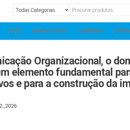
BLOG
MINHA CONTA
CARRINHO
DOWN
cação Organizacional, o dom
um elemento fundamental para
os e para a construção da im
2_2026