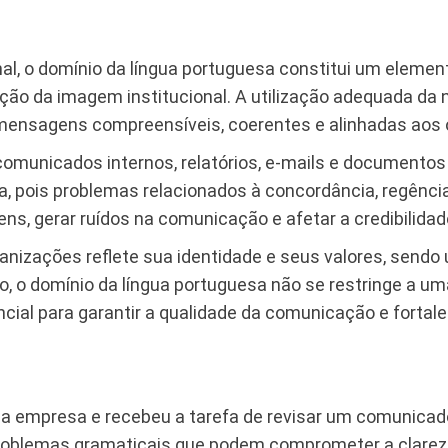
l, o domínio da língua portuguesa constitui um element
ão da imagem institucional. A utilização adequada da n
e mensagens compreensíveis, coerentes e alinhadas aos 
omunicados internos, relatórios, e-mails e documentos
, pois problemas relacionados à concordância, regênci
, gerar ruídos na comunicação e afetar a credibilidade
ganizações reflete sua identidade e seus valores, send
o, o domínio da língua portuguesa não se restringe a u
ial para garantir a qualidade da comunicação e fortale
 empresa e recebeu a tarefa de revisar um comunicado
problemas gramaticais que podem comprometer a clareza