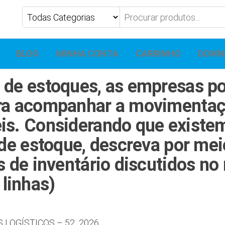
BLOG
MINHA CONTA
CARRINHO
DOWN
 de estoques, as empresas p
ara acompanhar a movimentaç
eis. Considerando que existe
 de estoque, descreva por mei
s de inventário discutidos no 
linhas)
S LOGÍSTICOS – 52_2026