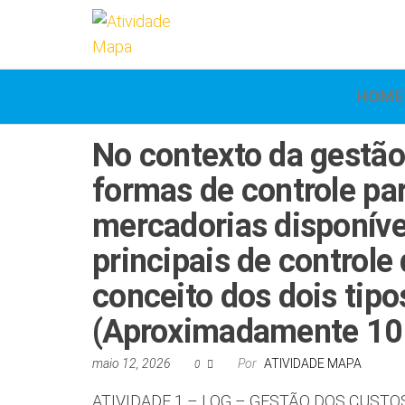
Atividade
Mapa
UniCesumar
Mapa
HOME
No contexto da gestão
formas de controle p
mercadorias disponív
principais de controle
conceito dos dois tipo
(Aproximadamente 10 
maio 12, 2026
Por
ATIVIDADE MAPA
0
ATIVIDADE 1 – LOG – GESTÃO DOS CUSTO