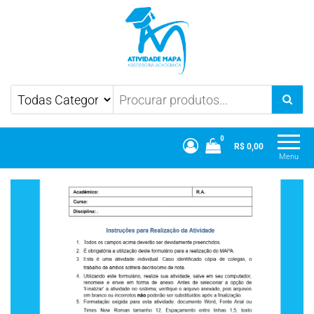
Atividade Mapa
Mapa UniCesumar
0
R$ 0,00
Menu