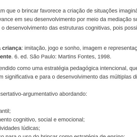
m que o brincar favorece a criação de situações imagi
 avance em seu desenvolvimento por meio da mediação so
o desenvolvimento das estruturas cognitivas, pois possi
 criança
: imitação, jogo e sonho, imagem e representaç
mente
. 6. ed. São Paulo: Martins Fontes, 1998.
eendido como uma estratégia pedagógica intencional, q
m significativa e para o desenvolvimento das múltiplas 
sertativo-argumentativo abordando:
ntil;
ento cognitivo, social e emocional;
vidades lúdicas;
o para o uso do brincar como estratégia de ensino;