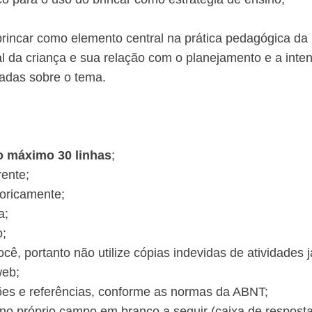
o brincar como elemento central na prática pedagógica d
al da criança e sua relação com o planejamento e a inte
adas sobre o tema.​
o máximo 30 linhas
;
rente;
oricamente;
a;
o;
ocê, portanto não utilize cópias indevidas de atividades 
web;
ções e referências, conforme as normas da ABNT;
a no próprio campo em branco a seguir (caixa de resposta