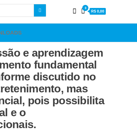
0
R$ 0,00
NLOADS
essão e aprendizagem
emento fundamental
nforme discutido no
entretenimento, mas
ial, pois possibilita
al e o
ionais.