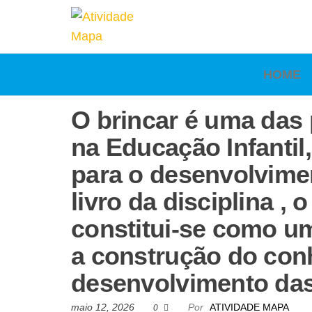
Atividade
Mapa
UniCesumar
Mapa
HOME
O brincar é uma das
na Educação Infanti
para o desenvolvimen
livro da disciplina ,
constitui-se como um
a construção do conh
desenvolvimento das
maio 12, 2026
Por
ATIVIDADE MAPA
0