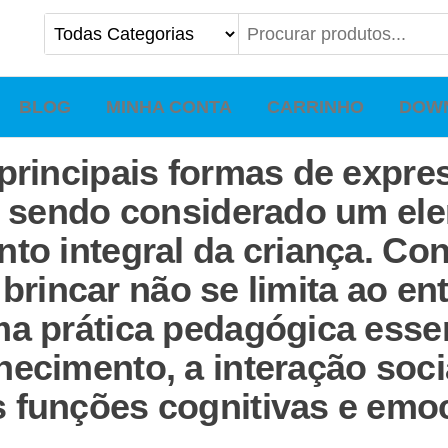
BLOG
MINHA CONTA
CARRINHO
DOW
 principais formas de expr
l, sendo considerado um el
to integral da criança. Co
 o brincar não se limita ao 
a prática pedagógica essenc
ecimento, a interação soci
 funções cognitivas e emoc