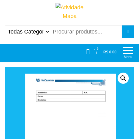
Atividade Mapa
Mapa UniCesumar
0
R$ 0,00
Menu