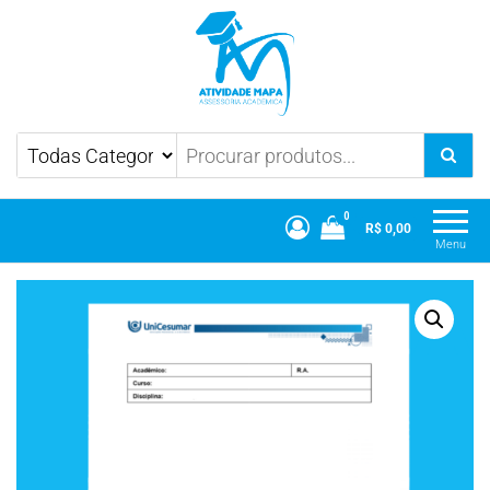
Atividade Mapa
Mapa UniCesumar
0
R$ 0,00
Menu