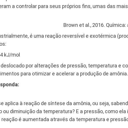
m a controlar para seus próprios fins, umas das mais 
6. Química: a ciência c
strialmente, é uma reação reversível e exotérmica (pr
os:
,4 kJ/mol
r deslocado por alterações de pressão, temperatura e co
ecimentos para otimizar e acelerar a produção de amônia.
esponda:
 se aplica à reação de síntese da amônia, ou seja, sabe
ou diminuição da temperatura? E a pressão, como ela i
 reação é aumentada através da temperatura e pressão