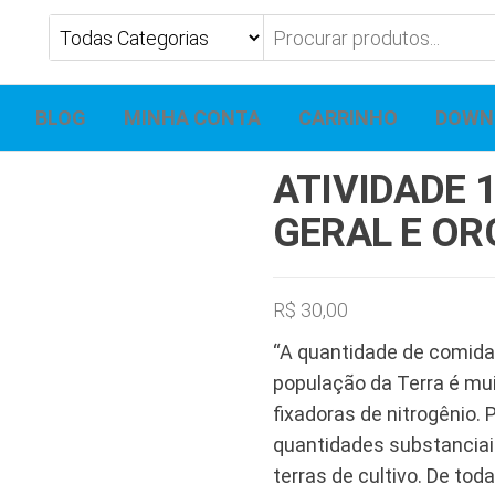
BLOG
MINHA CONTA
CARRINHO
DOWN
ATIVIDADE 
GERAL E OR
R$
30,00
“A quantidade de comida
população da Terra é mui
fixadoras de nitrogênio. 
quantidades substanciais
terras de cultivo. De t