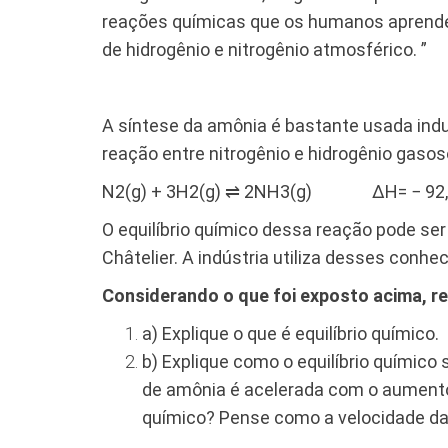
reações químicas que os humanos aprendera
de hidrogênio e nitrogênio atmosférico. ”
Brown et al., 201
A síntese da amônia é bastante usada indu
reação entre nitrogênio e hidrogênio gasos
N2(g) + 3H2(g) ⇌ 2NH3(g)
ΔH= − 92
O equilíbrio químico dessa reação pode se
Châtelier. A indústria utiliza desses conh
Considerando o que foi exposto acima, r
a) Explique o que é equilíbrio químico.
b) Explique como o equilíbrio químico
de amônia é acelerada com o aumento 
químico? Pense como a velocidade da