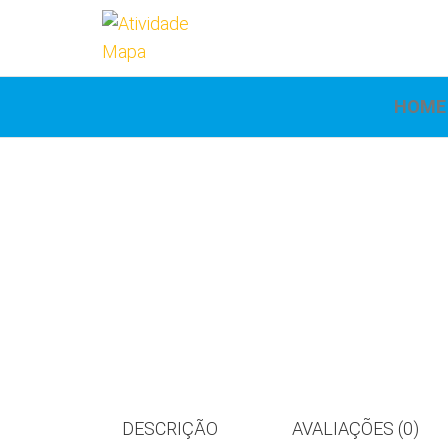
Atividade
Mapa
UniCesumar
Mapa
HOME
DESCRIÇÃO
AVALIAÇÕES (0)