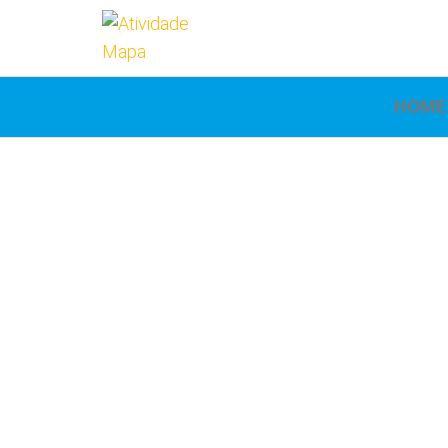
Atividade
Mapa
UniCesumar
Mapa
HOME