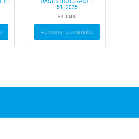
 II –
DAS ESTRUTURAS I –
51_2025
R$
30,00
o
Adicionar ao carrinho