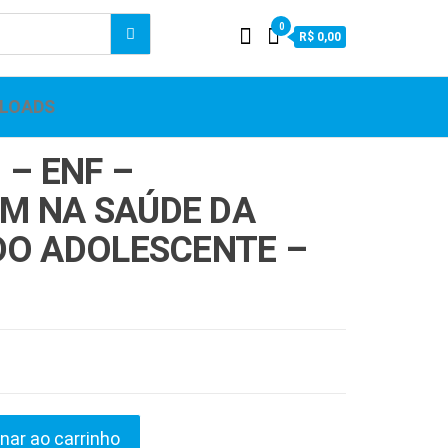
0
R$ 0,00
LOADS
 – ENF –
M NA SAÚDE DA
DO ADOLESCENTE –
nar ao carrinho