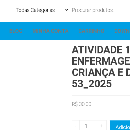
BLOG
MINHA CONTA
CARRINHO
DOWN
ATIVIDADE 1
ENFERMAGE
CRIANÇA E 
53_2025
R$
30,00
-
+
Adicio