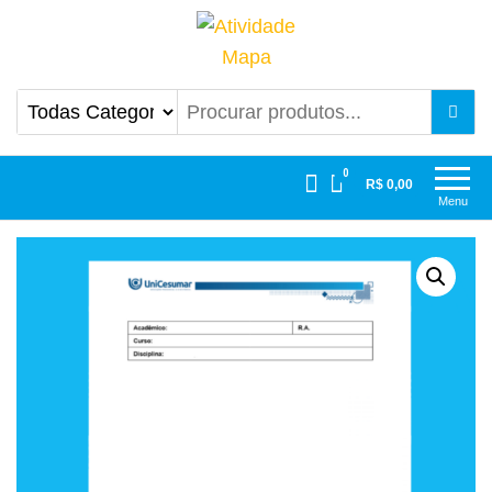
Atividade Mapa
Mapa UniCesumar
0
R$ 0,00
Menu