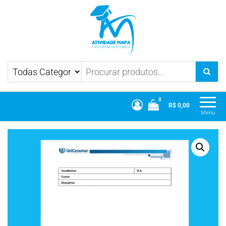
Atividade Mapa
Mapa UniCesumar
0
R$ 0,00
Menu