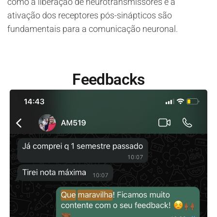
como a liberação de neurotransmissores e a
ativação dos receptores pós-sinápticos são
fundamentais para a comunicação neuronal.
Feedbacks