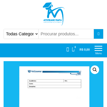
Atividade Mapa
Mapa UniCesumar
0
R$ 0,00
Menu