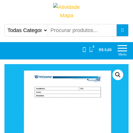
Atividade Mapa
Mapa UniCesumar
0
R$ 0,00
Menu