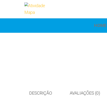
Atividade
Mapa
UniCesumar
Mapa
HOME
DESCRIÇÃO
AVALIAÇÕES (0)