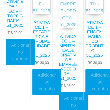
ATIVIDA
DE 1 –
ECIV –
TOPOG
RAFIA –
ATIVIDA
ATIVIDA
51_2025
DE 1 –
DE 1 –
ESTATÍS
ENGEN
R$
30,00
ATIVIDA
TICA E
HARIA
DE 1 –
PROBAB
DO
Adicionar
MENTAL
ILIDADE
PRODUT
IDADE
–
O –
ao
CRIATIV
51_2025
51_2025
carrinho
A E
R$
30,00
R$
30,00
EMPREE
NDEDO
RA –
Adicionar
Adicionar
51_2025
ao
ao
R$
25,00
carrinho
carrinho
Adicionar
ao