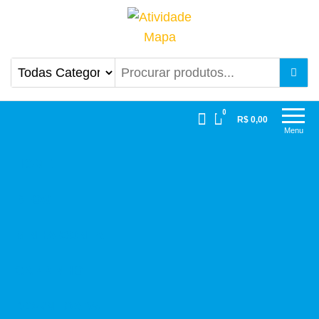
Atividade Mapa
Mapa UniCesumar
0
R$ 0,00
Menu
HOME
BLOG
MINHA CONTA
CARRINHO
DOWNLOADS