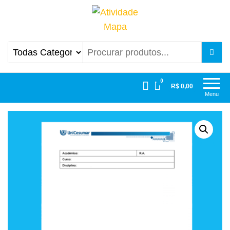
Atividade Mapa
Mapa UniCesumar
0
R$ 0,00
Menu