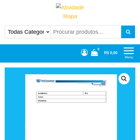
Atividade Mapa
Mapa UniCesumar
0
R$ 0,00
Menu