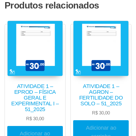
Produtos relacionados
ATIVIDADE 1 –
ATIVIDADE 1 –
EPROD – FÍSICA
AGRON –
GERAL E
FERTILIDADE DO
EXPERIMENTAL I –
SOLO – 51_2025
51_2025
R$
30,00
R$
30,00
Adicionar ao
Adicionar ao