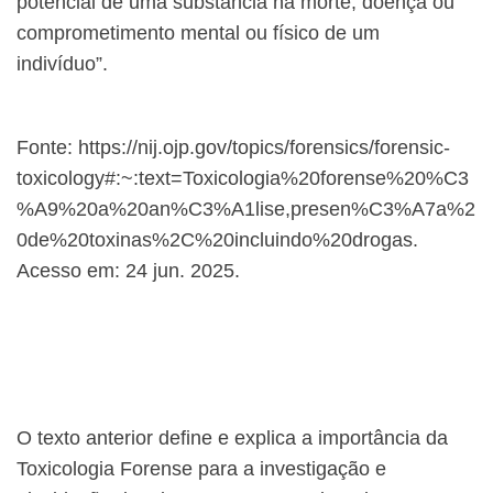
potencial de uma substância na morte, doença ou
comprometimento mental ou físico de um
indivíduo”.
Fonte: https://nij.ojp.gov/topics/forensics/forensic-
toxicology#:~:text=Toxicologia%20forense%20%C3
%A9%20a%20an%C3%A1lise,presen%C3%A7a%2
0de%20toxinas%2C%20incluindo%20drogas.
Acesso em: 24 jun. 2025.
O texto anterior define e explica a importância da
Toxicologia Forense para a investigação e