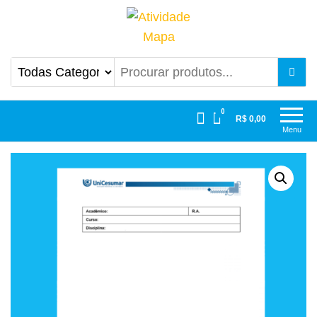
Atividade Mapa
Mapa UniCesumar
0
R$ 0,00
Menu