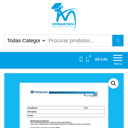
Atividade Mapa
Mapa UniCesumar
0
R$ 0,00
Menu