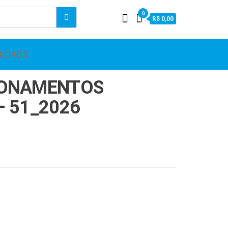
0
R$ 0,00
LOADS
IONAMENTOS
– 51_2026