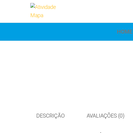
Atividade
Mapa
UniCesumar
Mapa
HOME
DESCRIÇÃO
AVALIAÇÕES (0)