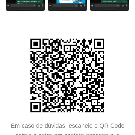
Em caso de dúvidas, escaneie o QR Code