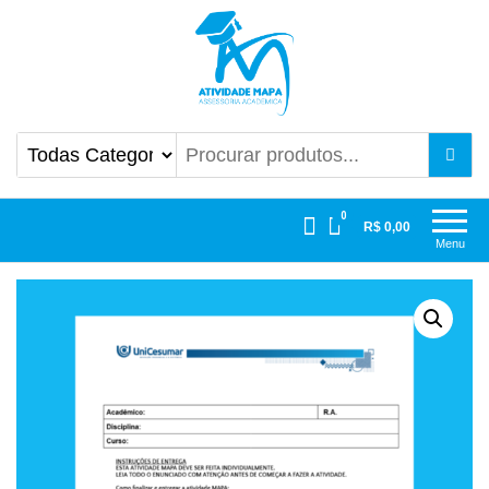
Atividade Mapa
Mapa UniCesumar
0
R$ 0,00
Menu