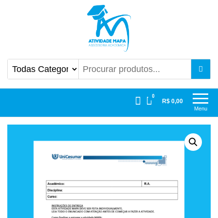
Atividade Mapa
Mapa UniCesumar
0
R$ 0,00
Menu