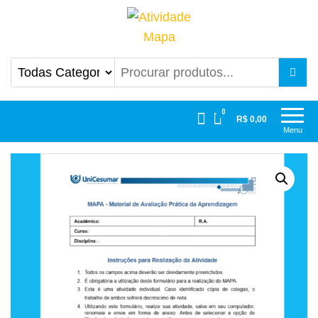
Atividade Mapa
Mapa UniCesumar
0
R$ 0,00
Menu