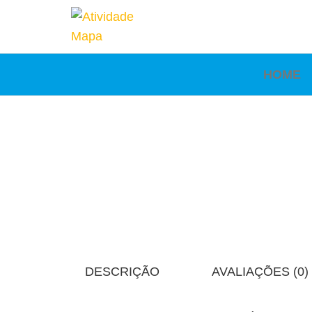
Atividade
Mapa
UniCesumar
Mapa
HOME
DESCRIÇÃO
AVALIAÇÕES (0)