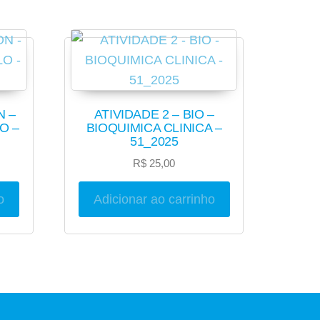
N –
ATIVIDADE 2 – BIO –
O –
BIOQUIMICA CLINICA –
51_2025
R$
25,00
o
Adicionar ao carrinho