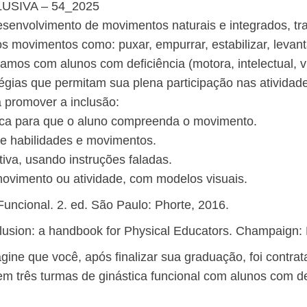
USIVA – 54_2025
esenvolvimento de movimentos naturais e integrados, tr
movimentos como: puxar, empurrar, estabilizar, levantar
amos com alunos com deficiência (motora, intelectual, v
atégias que permitam sua plena participação nas ativida
 promover a inclusão:
ísica para que o aluno compreenda o movimento.
 de habilidades e movimentos.
tiva, usando instruções faladas.
ovimento ou atividade, com modelos visuais.
uncional. 2. ed. São Paulo: Phorte, 2016.
clusion: a handbook for Physical Educators. Champaign:
agine que você, após finalizar sua graduação, foi cont
m três turmas de ginástica funcional com alunos com de