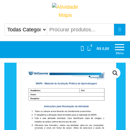
Atividade Mapa
Mapa UniCesumar
0
R$ 0,00
Menu