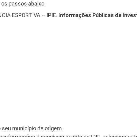
 os passos abaixo.
NCIA ESPORTIVA – IPIE.
Informações Públicas de Inve
o seu município de origem.
informações disponíveis no site do IPIE, selecione out