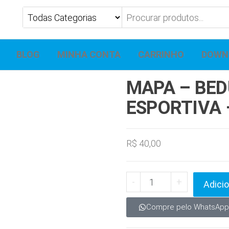
BLOG
MINHA CONTA
CARRINHO
DOWN
MAPA – BED
ESPORTIVA 
R$
40,00
-
+
Adicio
Compre pelo WhatsApp