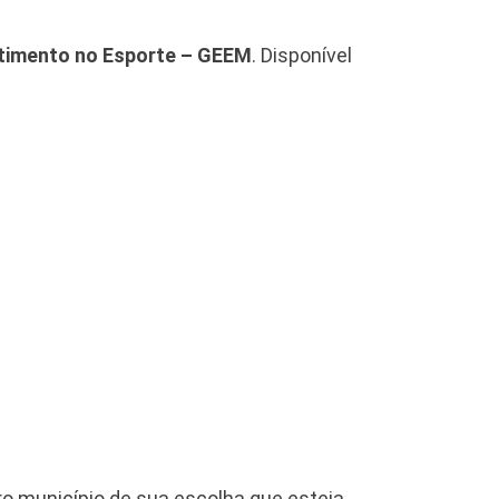
stimento no Esporte – GEEM
. Disponível
ro município de sua escolha que esteja