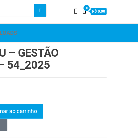
0
R$ 0,00
LOADS
U – GESTÃO
– 54_2025
nar ao carrinho