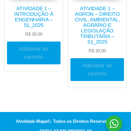
ATIVIDADE 1 –
ATIVIDADE 1 –
INTRODUÇÃO À
AGRON – DIREITO
ENGENHARIA –
CIVIL, AMBIENTAL,
51_2025
AGRÁRIO E
LEGISLAÇÃO
R$
30,00
TRIBUTÁRIA –
51_2025
Adicionar ao
R$
30,00
carrinho
Adicionar ao
carrinho
Atividade Mapa©. Todos os Direitos Reservados.