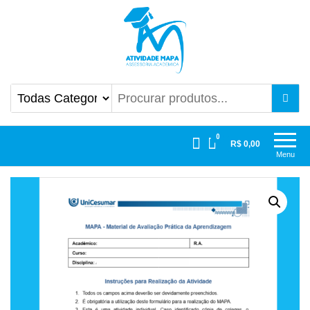
Atividade Mapa
Mapa UniCesumar
0
R$ 0,00
Menu