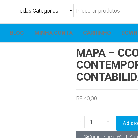
BLOG
MINHA CONTA
CARRINHO
DOWN
MAPA – CCO
CONTEMPO
CONTABILID
R$
40,00
-
+
Adicio
Compre pelo WhatsApp