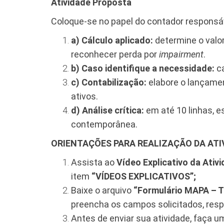
Atividade Proposta
Coloque-se no papel do contador responsáv
a) Cálculo aplicado:
determine o valo
reconhecer perda por
impairment
.
b) Caso identifique a necessidade:
c
c) Contabilização:
elabore o lançamen
ativos.
d) Análise crítica:
em até 10 linhas, e
contemporânea.
ORIENTAÇÕES PARA REALIZAÇÃO DA ATI
Assista ao
Vídeo Explicativo da Ativ
item
“VÍDEOS EXPLICATIVOS”;
Baixe o arquivo
“Formulário MAPA –
preencha os campos solicitados, res
Antes de enviar sua atividade, faça u