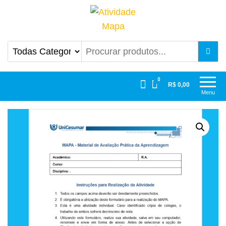
Atividade Mapa
Mapa UniCesumar
0
R$ 0,00
Menu