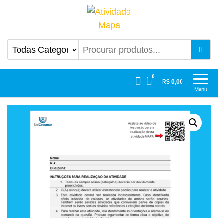
Atividade Mapa
Mapa UniCesumar
0
R$ 0,00
Menu