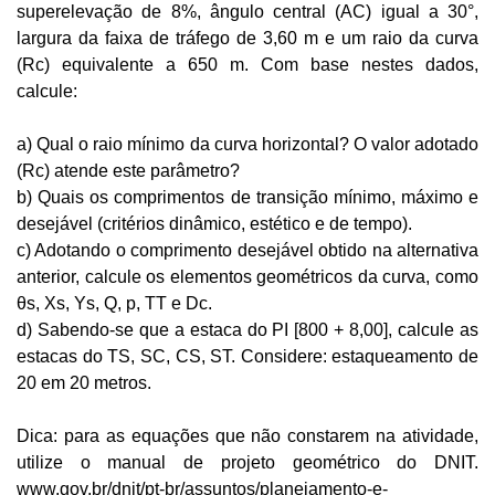
superelevação de 8%, ângulo central (AC) igual a 30°, 
largura da faixa de tráfego de 3,60 m e um raio da curva 
(Rc) equivalente a 650 m. Com base nestes dados, 
calcule:
a) Qual o raio mínimo da curva horizontal? O valor adotado 
(Rc) atende este parâmetro?
b) Quais os comprimentos de transição mínimo, máximo e 
desejável (critérios dinâmico, estético e de tempo).
c) Adotando o comprimento desejável obtido na alternativa 
anterior, calcule os elementos geométricos da curva, como 
θs, Xs, Ys, Q, p, TT e Dc.
d) Sabendo-se que a estaca do PI [800 + 8,00], calcule as 
estacas do TS, SC, CS, ST. Considere: estaqueamento de 
20 em 20 metros.
Dica: para as equações que não constarem na atividade, 
utilize o manual de projeto geométrico do DNIT. 
www.gov.br/dnit/pt-br/assuntos/planejamento-e-