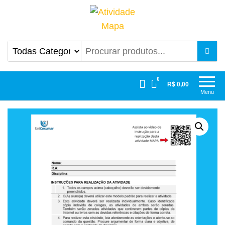
Atividade Mapa
Mapa UniCesumar
0
R$ 0,00
Menu