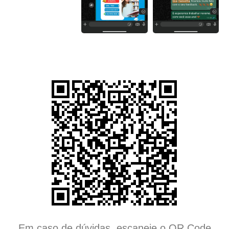
Em caso de dúvidas, escaneie o QR Code