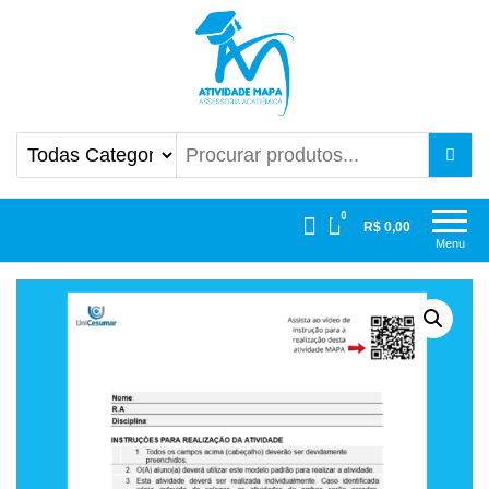
Atividade Mapa
Mapa UniCesumar
0
R$ 0,00
Menu