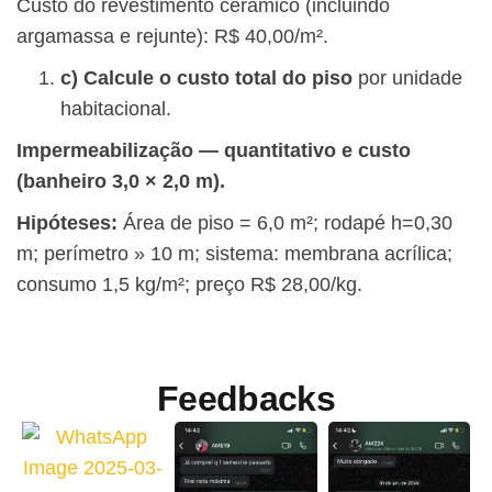
Custo do revestimento cerâmico (incluindo
argamassa e rejunte): R$ 40,00/m².
c) Calcule o custo total do piso
por unidade
habitacional.
Impermeabilização — quantitativo e custo
(banheiro 3,0 × 2,0 m).
Hipóteses:
Área de piso = 6,0 m²; rodapé h=0,30
m; perímetro » 10 m; sistema: membrana acrílica;
consumo 1,5 kg/m²; preço R$ 28,00/kg.
Feedbacks