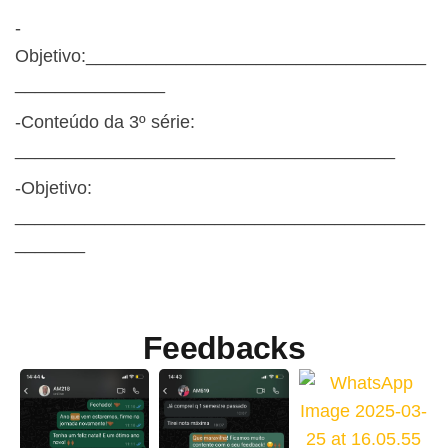
-
Objetivo:__________________________________
_______________
-Conteúdo da 3º série:
______________________________________
-Objetivo:
_________________________________________
_______
Feedbacks