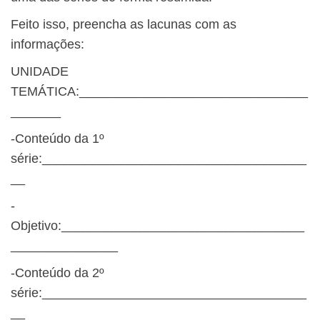
Feito isso, preencha as lacunas com as
informações:
UNIDADE
TEMÁTICA:________________________________
_______
-Conteúdo da 1º
série:_____________________________________
__
-
Objetivo:__________________________________
_______________
-Conteúdo da 2º
série:_____________________________________
__