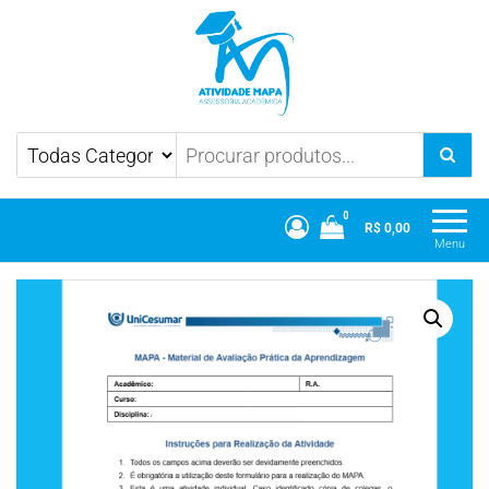
Atividade Mapa
Mapa UniCesumar
0
R$ 0,00
Menu