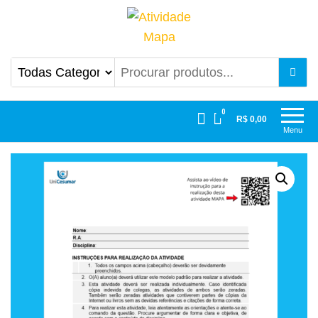
Atividade Mapa
Mapa UniCesumar
0
R$ 0,00
Menu