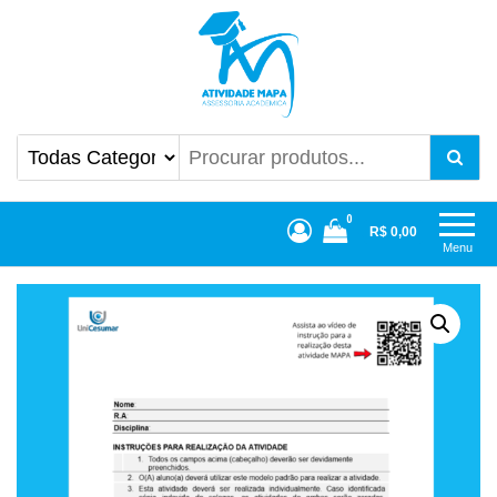
Atividade Mapa
Mapa UniCesumar
0
R$ 0,00
Menu