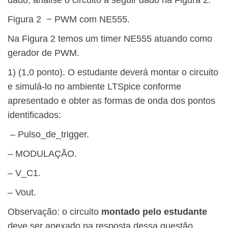
dado, analise o circuito a seguir dado na Figura 2:
Figura 2 − PWM com NE555.
Na Figura 2 temos um timer NE555 atuando como
gerador de PWM.
1) (1,0 ponto). O estudante deverá montar o circuito
e simulá-lo no ambiente LTSpice conforme
apresentado e obter as formas de onda dos pontos
identificados:
– Pulso_de_trigger.
– MODULAÇÃO.
– V_C1.
– Vout.
Observação: o circuito
montado pelo estudante
deve ser anexado na resposta dessa questão.